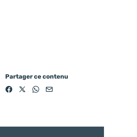
Partager ce contenu
Partager sur Facebook (nouvelle fenêtre)
Partager sur X / Twitter (nouvelle fenêtre)
Partager sur WhatsApp
Partager par mail