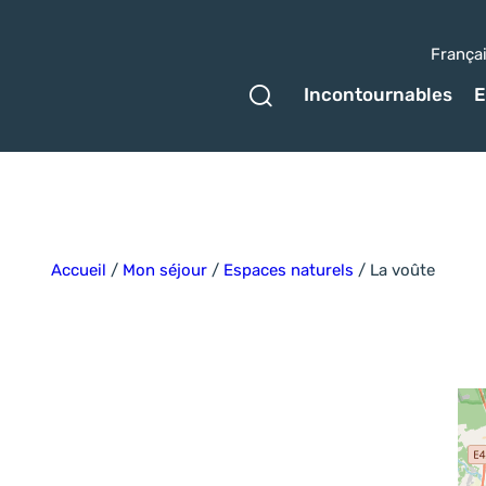
França
Ouvrir le formulaire 
Incontournables
E
Accueil
/
Mon séjour
/
Espaces naturels
/
La voûte