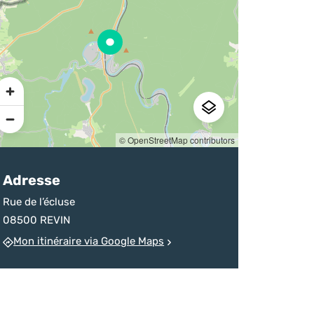
sur la destination
d’un homicide
chineurs
Ardenne
devenu monument
Pratique
© OpenStreetMap contributors
Adresse
Rue de l’écluse
08500 REVIN
Mon itinéraire via Google Maps