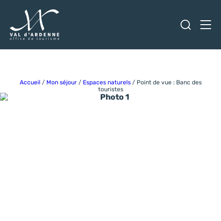
Ouvrir
Men
Val d'Ardenne Tourisme
Accueil
/
Mon séjour
/
Espaces naturels
/
Point de vue : Banc des
touristes
Photo 1