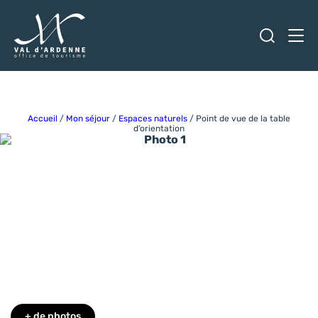
Ouvrir
Men
Val d'Ardenne Tourisme
Accueil
/
Mon séjour
/
Espaces naturels
/
Point de vue de la table
d’orientation
Photo 1
+ de photos