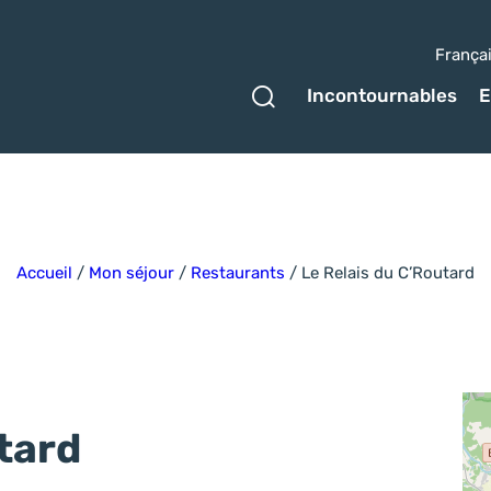
França
Ouvrir le formulaire 
Incontournables
E
Accueil
/
Mon séjour
/
Restaurants
/
Le Relais du C’Routard
tard