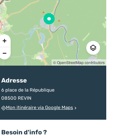
sur la destination
d’un homicide
chineurs
Ardenne
devenu monument
Pratique
© OpenStreetMap contributors
Adresse
6 place de la République
08500 REVIN
Mon itinéraire via Google Maps
Besoin d'info ?