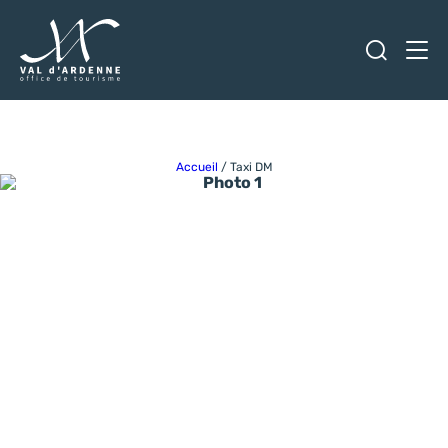
Ouvrir
Men
Val d'Ardenne Tourisme
Accueil
/
Taxi DM
Photo 1