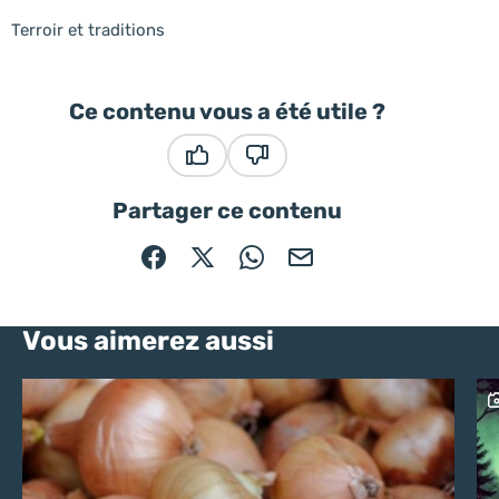
Terroir et traditions
Ce contenu vous a été utile ?
Ce contenu vous a été utile
Ce contenu ne vous a pas été
Partager ce contenu
Partager sur Facebook (nouvelle fenêtre)
Partager sur X / Twitter (nouvelle fe
Partager sur WhatsApp
Partager par mail
Vous aimerez aussi
C