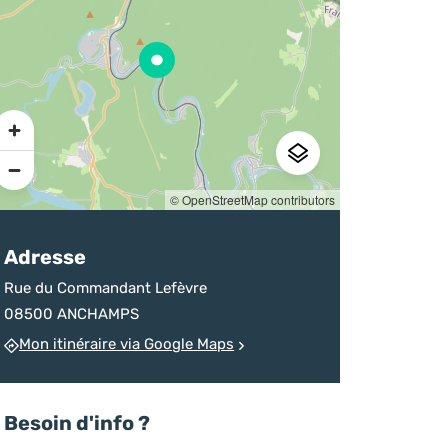
sur la destination
d’un homicide
chineurs
Ardenne
devenu monument
Pratique
© OpenStreetMap contributors
Adresse
Rue du Commandant Lefèvre
08500 ANCHAMPS
Mon itinéraire via Google Maps
Besoin d'info ?