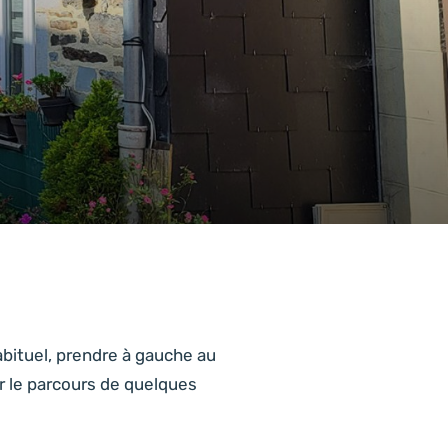
sur la destination
d’un homicide
chineurs
Ardenne
devenu monument
Pratique
habituel, prendre à gauche au
er le parcours de quelques