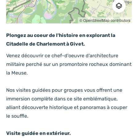
Société
© OpenStreetMap contributors
Plongez au coeur de l'histoire en explorant la
Quelle est votre demande ?
Citadelle de Charlemont à Givet.
Début du séjour
*
Venez découvrir ce chef-d'oeuvre d'architecture
militaire perché sur un promontoire rocheux dominant
la Meuse.
Fin de séjour
*
Nos visites guidées pour groupes vous offrent une
immersion complète dans ce site emblématique,
alliant découverte historique et panoramas à couper
le souffle.
Nb. d'adultes
*
Visite guidée en extérieur.