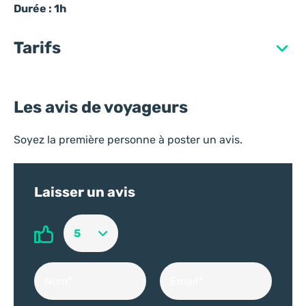
Durée : 1h
Nb. d'enfants
*
Tarifs
Informations complémentaires
Les avis de voyageurs
Détail de votre demande
Soyez la première personne à poster un avis.
Laisser un avis
Vos données personnelles
Les informations recueillies à partir de ce formulaire permettent
le traitement de votre demande. Elles sont enregistrées et