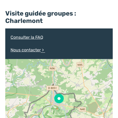
Qui êtes-vous ?
Séjour : Demande de devis
Visite guidée groupes :
Prénom
Charlemont
Consulter la FAQ
Nous contacter
Adresse mail
*
Téléphone