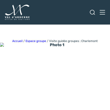
Ouvrir
Men
Val d'Ardenne Tourisme
Accueil
/
Espace groupe
/
Visite guidée groupes : Charlemont
Photo 1