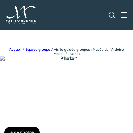
Ouvrir
Men
Val d'Ardenne Tourisme
Accueil
/
Espace groupe
/
Visite guidée groupes : Musée de l’Ardoise
Michel Paradon
Photo 1
+ de photos