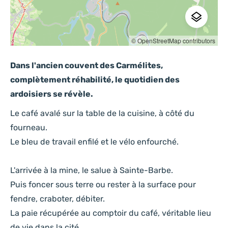
Société
© OpenStreetMap contributors
Dans l'ancien couvent des Carmélites,
Quelle est votre demande ?
complètement réhabilité, le quotidien des
ardoisiers se révèle.
Début du séjour
*
Le café avalé sur la table de la cuisine, à côté du
fourneau.
Le bleu de travail enfilé et le vélo enfourché.
Fin de séjour
*
L'arrivée à la mine, le salue à Sainte-Barbe.
Puis foncer sous terre ou rester à la surface pour
fendre, craboter, débiter.
Nb. d'adultes
*
La paie récupérée au comptoir du café, véritable lieu
de vie dans la cité.