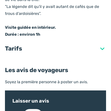
"La légende dit qu'il y avait autant de cafés que de
Nb. d'enfants
*
trous d'ardoisières".
Visite guidée en intérieur.
Durée : environ 1h
Informations complémentaires
Tarifs
Détail de votre demande
Les avis de voyageurs
Soyez la première personne à poster un avis.
Vos données personnelles
Laisser un avis
Les informations recueillies à partir de ce formulaire permettent