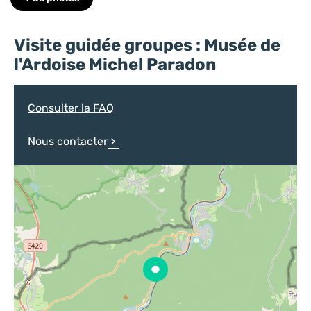
Qui êtes-vous ?
Séjour : Demande de devis
Visite guidée groupes : Musée de
Prénom
l'Ardoise Michel Paradon
Consulter la FAQ
Nous contacter
Adresse mail
*
Téléphone