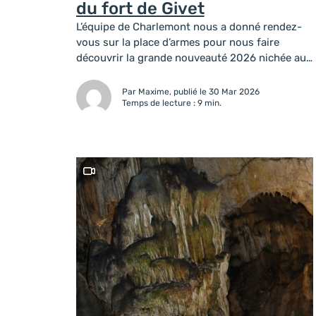
du fort de Givet
L’équipe de Charlemont nous a donné rendez-
vous sur la place d’armes pour nous faire
découvrir la grande nouveauté 2026 nichée au
sein des remparts historiques (mais pas que…) :
le parcours Accropierre. Si vous cherchez une
Par Maxime, publié le 30 Mar 2026
activité qui mêle sport, histoire et adrénaline en
Temps de lecture : 9 min.
Ardenne, vous allez être servis. Dès notre
arrivée, l’immensité du fort...
Ce contenu contient une vidéo