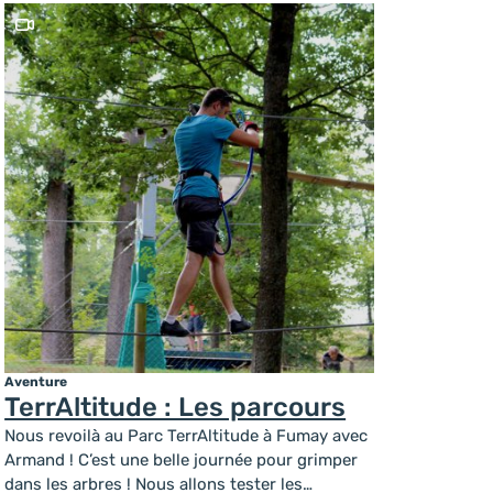
sur la destination
d’un homicide
chineurs
Ce contenu contient une vidéo
Ardenne
devenu monument
Pratique
Aventure
TerrAltitude : Les parcours
Nous revoilà au Parc TerrAltitude à Fumay avec
Armand ! C’est une belle journée pour grimper
dans les arbres ! Nous allons tester les