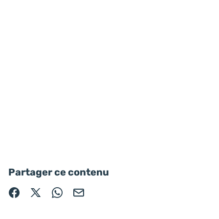
Partager ce contenu
Partager sur Facebook (nouvelle fenêtre)
Partager sur X / Twitter (nouvelle fenêtre)
Partager sur WhatsApp
Partager par mail