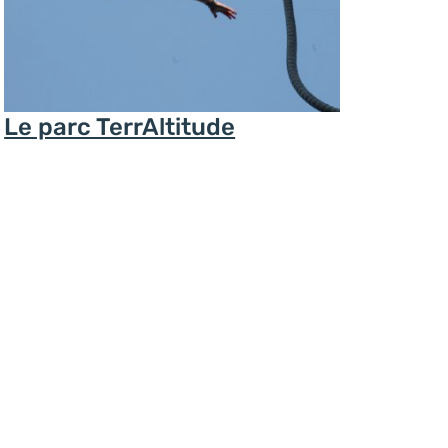
rroir et traditions
Le parc TerrAltitude