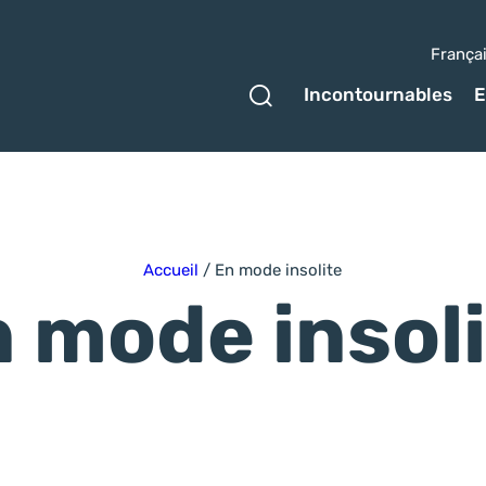
França
Ouvrir le formulaire 
Incontournables
E
Accueil
/
En mode insolite
 mode insol