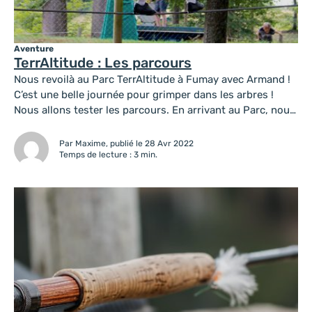
Aventure
TerrAltitude : Les parcours
Nous revoilà au Parc TerrAltitude à Fumay avec Armand !
C’est une belle journée pour grimper dans les arbres !
Nous allons tester les parcours. En arrivant au Parc, nous
nous dirigeons directement vers les équipements. Pour
les parcours, nous avons besoin d’un baudrier composé
Par Maxime, publié le 28 Avr 2022
de 2 longes, 2 mousquetons, des gants et une poulie....
Temps de lecture : 3 min.