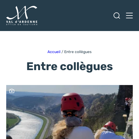
Ouvrir
Men
Val d'Ardenne Tourisme
Accueil
/
Entre collègues
Entre collègues
Ce contenu contient une galerie photo