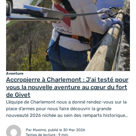
Aventure
Accropierre à Charlemont : J’ai testé pour
vous la nouvelle aventure au cœur du fort
de Givet
L’équipe de Charlemont nous a donné rendez-vous sur la
place d’armes pour nous faire découvrir la grande
nouveauté 2026 nichée au sein des remparts historiques
(mais pas que…) : le parcours Accropierre. Si vous
cherchez une activité qui mêle sport, histoire et
Par Maxime, publié le 30 Mar 2026
adrénaline en Ardenne, vous allez être servis. Dès notre
Temps de lecture : 9 min.