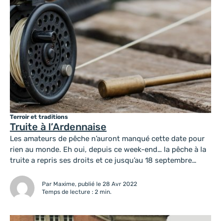
Terroir et traditions
Truite à l’Ardennaise
Les amateurs de pêche n’auront manqué cette date pour
rien au monde. Eh oui, depuis ce week-end… la pêche à la
truite a repris ses droits et ce jusqu’au 18 septembre
prochain. Les ruisseaux, les rivières ardennaises s’offrent
à nouveau à tous les pêcheurs en quête de nouvelles
Par Maxime, publié le 28 Avr 2022
prises. Expert en la matière, peut-être que...
Temps de lecture : 2 min.